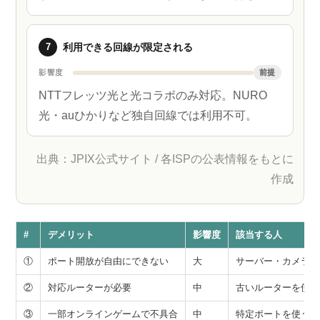
7
利用できる回線が限定される
影響度
前提
NTTフレッツ光と光コラボのみ対応。NURO
光・auひかりなど独自回線では利用不可。
出典：JPIX公式サイト / 各ISPの公表情報をもとに
作成
#
デメリット
影響度
該当する人
①
ポート開放が自由にできない
大
サーバー・カメラ運
②
対応ルーターが必要
中
古いルーターを使っ
③
一部オンラインゲームで不具合
中
特定ポートを使うゲ