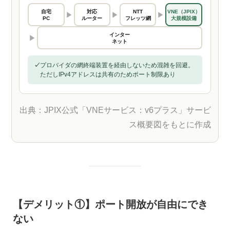
自宅
対応
NTT
VNE（JPIX）
▶
▶
▶
PC
ルーター
フレッツ網
大規模設備
インター
▶
ネット
✓
プロバイダの網終端装置を経由しないため混雑を回避。
ただしIPv4アドレスは共有のためポート制限あり
出典：JPIX公式「VNEサービス：v6プラス」サービ
ス概要図をもとに作成
【デメリット①】ポート開放が自由にでき
ない