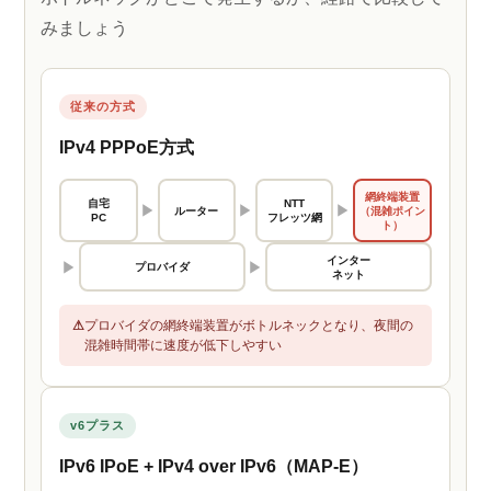
みましょう
従来の方式
IPv4 PPPoE方式
網終端装置
自宅
NTT
▶
▶
▶
ルーター
（混雑ポイン
PC
フレッツ網
ト）
インター
▶
▶
プロバイダ
ネット
⚠
プロバイダの網終端装置がボトルネックとなり、夜間の
混雑時間帯に速度が低下しやすい
v6プラス
IPv6 IPoE + IPv4 over IPv6（MAP-E）