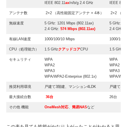
IEEE 802.11
ax
/n/b/g 2.4 GHz
IEEE 802.
アンテナ数
2×2 （高性能固定アンテナ × 4本）
2×2 （
無線速度
5 GHz: 1201 Mbps (802.11ax)
5 GHz: 12
2.4 GHz:
574 Mbps (802.11ax)
2.4 GHz: 
有線LAN速度
1000/100/10 Mbps
1000/100/
CPU（処理能力）
1.5 GHz
クアッドコア
CPU
1.5 GH
セキュリティ
WPA
WPA
WPA2
WPA2
WPA3
WPA3
WPA/WPA2-Enterprise (802.1x)
WPA/WPA2-
推奨利用環境
戸建て3階建、マンション4LDK
戸建て3階
最大接続台数
36台
26台
その他 機能
OneMesh対応
、
簡易NAS
など
この表を見ても性能がかなり上がったことがわかると思