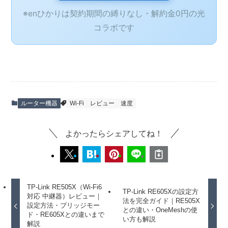
※enひかりは契約期間の縛りなし・解約金0円の光
コラボです
ルーター機器
Wi-Fi
レビュー
速度
よかったらシェアしてね！
TP-Link RE505X（Wi-Fi6
TP-Link RE605Xの設定方
対応 中継器）レビュー｜
法を完全ガイド｜RE505X
設定方法・ブリッジモー
との違い・OneMeshの使
ド・RE605Xとの違いまで
い方も解説
解説