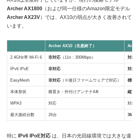
Archer AX1800
（および同一仕様のAmazon限定モデル
Archer AX23V
）では、AX10の弱点が大きく改善されて
います。
Archer AX10（生産終了）
Arch
2.4GHz帯 Wi-Fi 6
非対応
（11n：300Mbps）
対応
（
IPv6 IPoE
非対応
対応
（
EasyMesh
非対応
（※後日ファームウェアで対応）
標準
本体形状
横置き・外付けアンテナ4本
縦置
WPA3
対応
対応
最大接続台数
26台
36台
特に
IPv6 IPoE対応
は、日本の光回線環境では大きな違