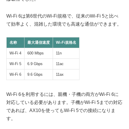
Wi-Fi 6は第6世代のWi-Fi規格で、従来のWi-Fi 5と比べ
て効率よく、混雑した環境でも高速な通信ができます。
名称
最大通信速度
Wi-Fi規格名
Wi-Fi 4
600 Mbps
11n
Wi-Fi 5
6.9 Gbps
11ac
Wi-Fi 6
9.6 Gbps
11ax
Wi-Fi 6を利用するには、親機・子機の両方がWi-Fi 6に
対応している必要があります。子機がWi-Fi 5までの対応
であれば、AX10を使ってもWi-Fi 5での接続になりま
す。