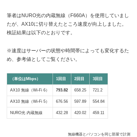
筆者はNURO光の内蔵無線（F660A）を使用していまし
たが、AX10に切り替えたところ速度が向上しました。
検証結果は以下のとおりです。
※速度はサーバーの状態や時間帯によっても変化するた
め、参考値としてご覧ください。
（単位はMbps）
1回目
2回目
3回目
AX10 無線（Wi-Fi 6）
793.82
658.25
721.2
AX10 無線（Wi-Fi 5）
676.56
597.89
554.84
NURO光 内蔵無線
432.28
420.02
459.11
無線機器とパソコンを同じ部屋で計測